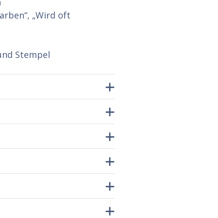
n
arben“, „Wird oft
 und Stempel